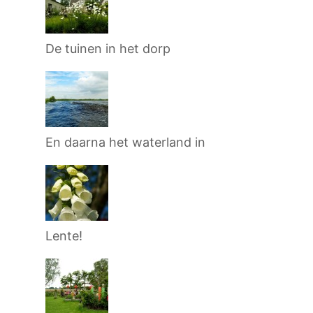
De tuinen in het dorp
En daarna het waterland in
Lente!