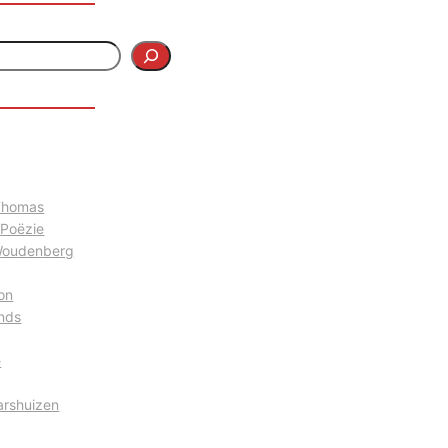
 Thomas
 Poëzie
Woudenberg
on
nds
e
arshuizen