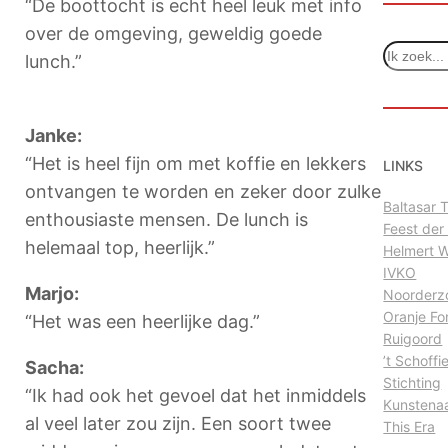
“De boottocht is echt heel leuk met info
over de omgeving, geweldig goede
Z
lunch.”
o
e
k
Janke:
e
n
“Het is heel fijn om met koffie en lekkers
LINKS
ontvangen te worden en zeker door zulke
Baltasar
enthousiaste mensen. De lunch is
Feest der
helemaal top, heerlijk.”
Helmert 
IVKO
Marjo:
Noorderz
Oranje Fo
“Het was een heerlijke dag.”
Ruigoord
’t Schoffi
Sacha:
Stichting
“Ik had ook het gevoel dat het inmiddels
Kunstena
al veel later zou zijn. Een soort twee
This Era