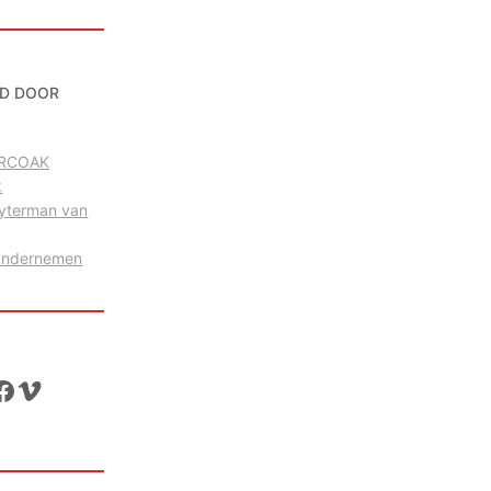
D DOOR
g RCOAK
k
uyterman van
Ondernemen
ok
Vimeo