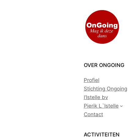
Ga
naar
de
inhoud
OVER ONGOING
Profiel
Stichting Ongoing
l’Istelle bv
Pierik L`Istelle
Contact
ACTIVITEITEN