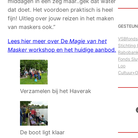
middagen in een zeg maar..gek dat water
dat doet. Het voordoen praktisch is heel
fijn! Uitleg over jouw reizen in het maken
GESTEUN
van maskers ook.”
VSBfonds
Lees hier meer over De
Magie van het
Stichtin
Masker
workshop en het huidige aanbod.
Raboban
Fonds Sl
Loo
Cultuur+
Verzamelen bij het Haverak
Facebo
De boot ligt klaar