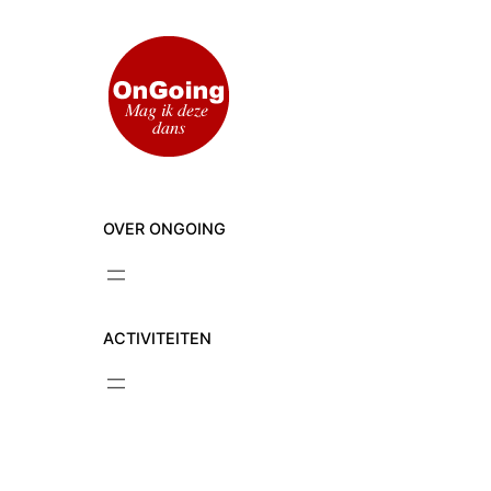
Ga
naar
de
inhoud
OVER ONGOING
ACTIVITEITEN