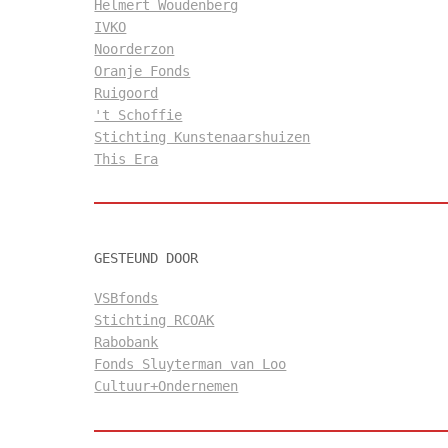
Helmert Woudenberg
IVKO
Noorderzon
Oranje Fonds
Ruigoord
't Schoffie
Stichting Kunstenaarshuizen
This Era
GESTEUND DOOR
VSBfonds
Stichting RCOAK
Rabobank
Fonds Sluyterman van Loo
Cultuur+Ondernemen