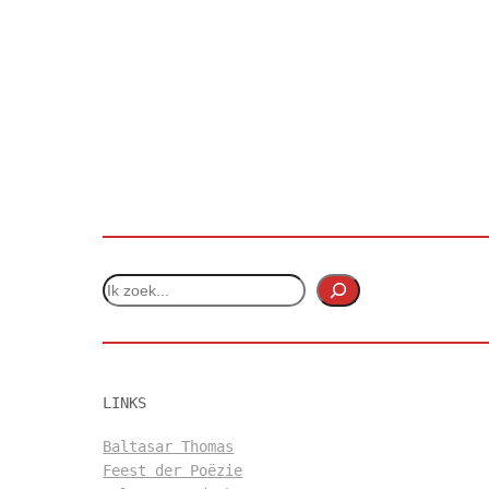
Z
o
e
k
e
LINKS
n
Baltasar Thomas
Feest der Poëzie