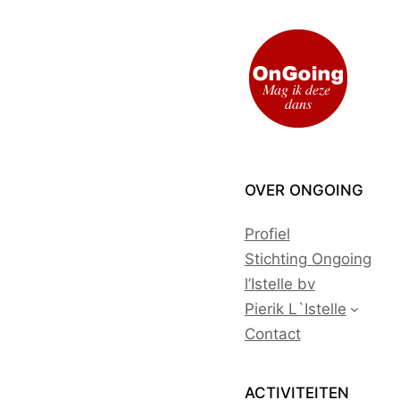
Ga
naar
de
inhoud
OVER ONGOING
Profiel
Stichting Ongoing
l’Istelle bv
Pierik L`Istelle
Contact
ACTIVITEITEN