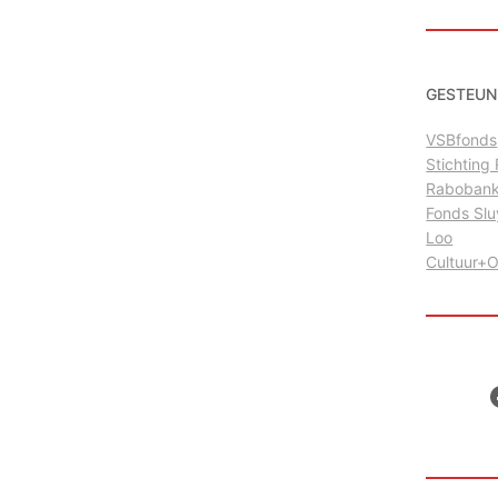
GESTEUN
VSBfonds
Stichtin
Raboban
Fonds Sl
Loo
Cultuur+
Facebo