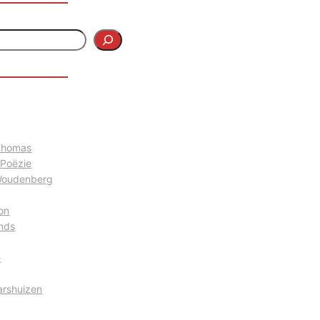
 Thomas
 Poëzie
Woudenberg
on
nds
e
arshuizen