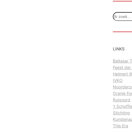
Z
o
e
k
e
n
LINKS
Baltasar
Feest der
Helmert 
IVKO
Noorderz
Oranje Fo
Ruigoord
’t Schoffi
Stichting
Kunstena
This Era