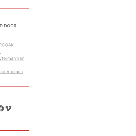
D DOOR
g RCOAK
k
uyterman van
Ondernemen
ok
Vimeo