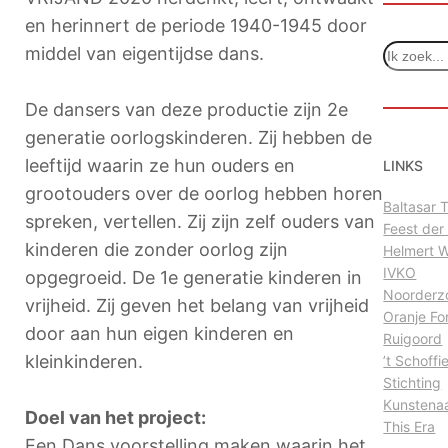
en herinnert de periode 1940-1945 door
Z
middel van eigentijdse dans.
o
e
De dansers van deze productie zijn 2e
k
generatie oorlogskinderen. Zij hebben de
e
n
leeftijd waarin ze hun ouders en
LINKS
grootouders over de oorlog hebben horen
Baltasar
spreken, vertellen. Zij zijn zelf ouders van
Feest der
kinderen die zonder oorlog zijn
Helmert 
IVKO
opgegroeid. De 1e generatie kinderen in
Noorderz
vrijheid. Zij geven het belang van vrijheid
Oranje Fo
door aan hun eigen kinderen en
Ruigoord
kleinkinderen.
’t Schoffi
Stichting
Kunstena
Doel van het project:
This Era
Een Dans voorstelling maken waarin het