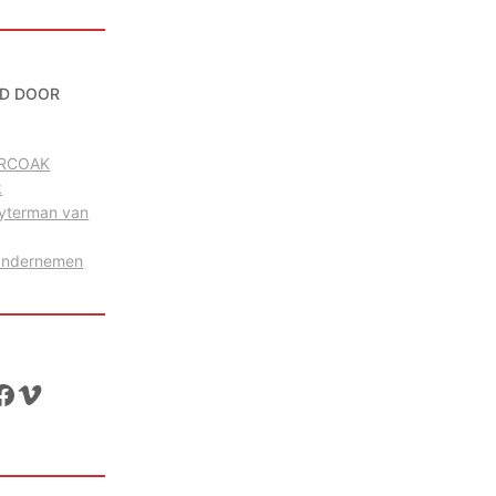
D DOOR
g RCOAK
k
uyterman van
Ondernemen
ok
Vimeo