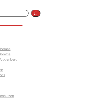
 Thomas
 Poëzie
Woudenberg
on
nds
e
arshuizen