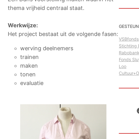
thema vrijheid centraal staat.
Werkwijze:
GESTEUN
Het project bestaat uit de volgende fasen:
VSBfonds
Stichtin
werving deelnemers
Raboban
trainen
Fonds Sl
maken
Loo
Cultuur+
tonen
evaluatie
Facebo