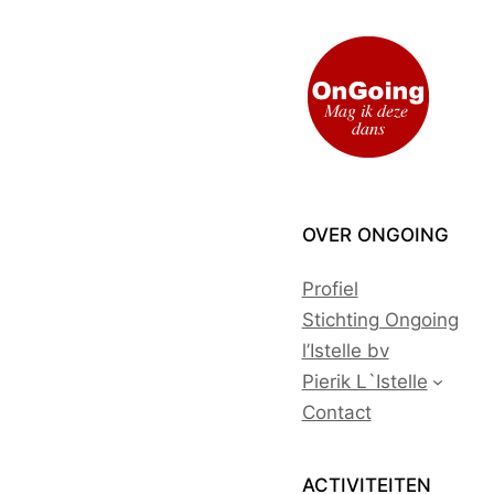
Ga
naar
de
inhoud
OVER ONGOING
Profiel
Stichting Ongoing
l’Istelle bv
Pierik L`Istelle
Contact
ACTIVITEITEN