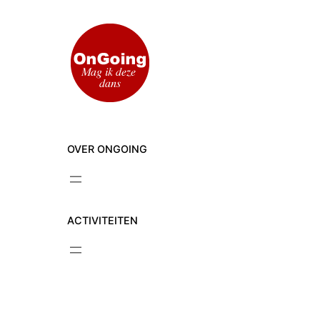
Ga
naar
de
inhoud
OVER ONGOING
ACTIVITEITEN