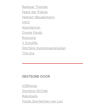
Baltasar Thomas
Feest der Poëzie
Helmert Woudenberg
IVKO
Noorderzon
Oranje Fonds
Ruigoord
’t Schoffie
Stichting Kunstenaarshuizen
This Era
GESTEUND DOOR
VSBfonds
Stichting RCOAK
Rabobank
Fonds Sluyterman van Loo