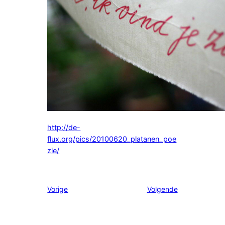
http://de-
flux.org/pics/20100620_platanen_poe
zie/
Vorige
Volgende