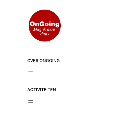
Ga
naar
de
inhoud
OVER ONGOING
ACTIVITEITEN