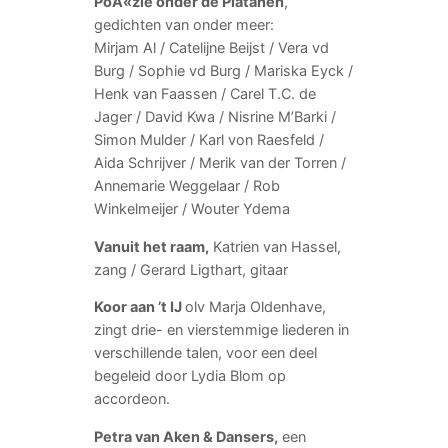
PoÃ«zie onder de Platanen
,
gedichten van onder meer:
Mirjam Al / Catelijne Beijst / Vera vd
Burg / Sophie vd Burg / Mariska Eyck /
Henk van Faassen / Carel T.C. de
Jager / David Kwa / Nisrine M’Barki /
Simon Mulder / Karl von Raesfeld /
Aida Schrijver / Merik van der Torren /
Annemarie Weggelaar / Rob
Winkelmeijer / Wouter Ydema
Vanuit het raam,
Katrien van Hassel,
zang / Gerard Ligthart, gitaar
Koor aan ’t IJ
olv Marja Oldenhave,
zingt drie- en vierstemmige liederen in
verschillende talen, voor een deel
begeleid door Lydia Blom op
accordeon.
Petra van Aken & Dansers,
een