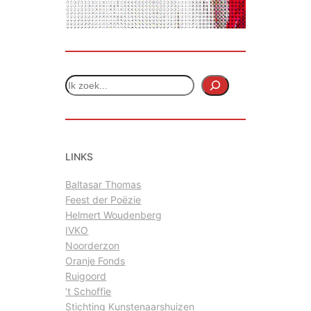
Z
o
e
k
e
LINKS
n
Baltasar Thomas
Feest der Poëzie
Helmert Woudenberg
IVKO
Noorderzon
Oranje Fonds
Ruigoord
’t Schoffie
Stichting Kunstenaarshuizen