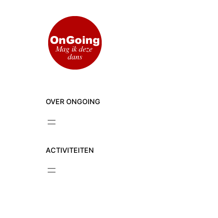
Ga
naar
de
inhoud
OVER ONGOING
ACTIVITEITEN