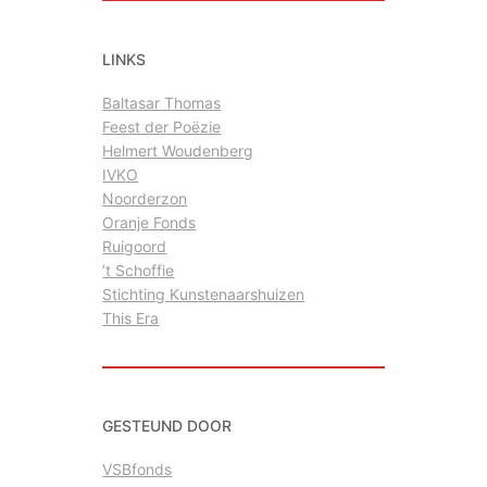
k
e
LINKS
n
Baltasar Thomas
Feest der Poëzie
Helmert Woudenberg
IVKO
Noorderzon
Oranje Fonds
Ruigoord
’t Schoffie
Stichting Kunstenaarshuizen
This Era
GESTEUND DOOR
VSBfonds