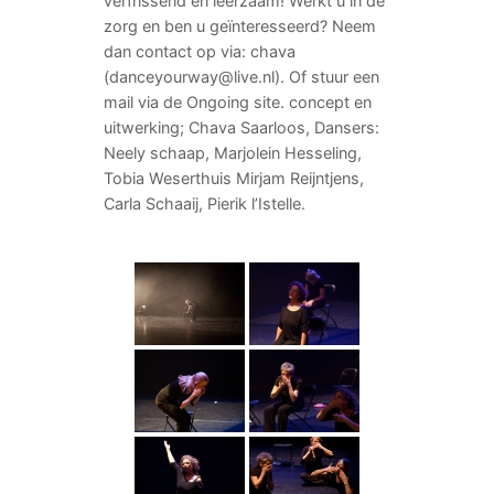
verfrissend en leerzaam! Werkt u in de
zorg en ben u geïnteresseerd? Neem
dan contact op via: chava
(danceyourway@live.nl). Of stuur een
mail via de Ongoing site. concept en
uitwerking; Chava Saarloos, Dansers:
Neely schaap, Marjolein Hesseling,
Tobia Weserthuis Mirjam Reijntjens,
Carla Schaaij, Pierik l’Istelle.