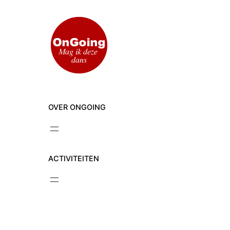
Ga
naar
de
inhoud
OVER ONGOING
ACTIVITEITEN