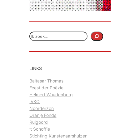
Z
o
e
k
e
LINKS
n
Baltasar Thomas
Feest der Poëzie
Helmert Woudenberg
IVKO
Noorderzon
Oranje Fonds
Ruigoord
’t Schoffie
Stichting Kunstenaarshuizen