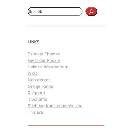
Z
o
e
k
e
LINKS
n
Baltasar Thomas
Feest der Poëzie
Helmert Woudenberg
IVKO
Noorderzon
Oranje Fonds
Ruigoord
’t Schoffie
Stichting Kunstenaarshuizen
This Era