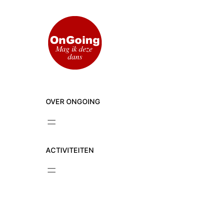
Ga
naar
de
inhoud
OVER ONGOING
ACTIVITEITEN