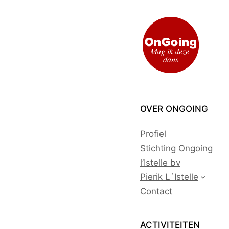
Ga
naar
de
inhoud
OVER ONGOING
Profiel
Stichting Ongoing
l’Istelle bv
Pierik L`Istelle
Contact
ACTIVITEITEN