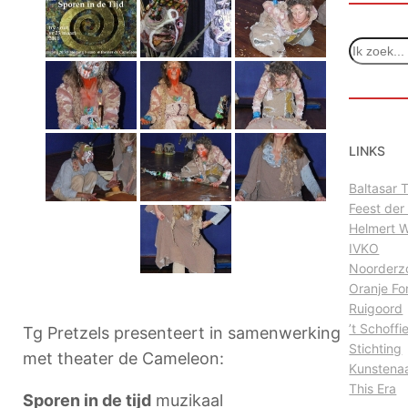
Z
o
e
k
e
n
LINKS
Baltasar
Feest der
Helmert 
IVKO
Noorderz
Oranje Fo
Ruigoord
’t Schoffi
Tg Pretzels presenteert in samenwerking
Stichting
met theater de Cameleon:
Kunstena
This Era
Sporen in de tijd
muzikaal