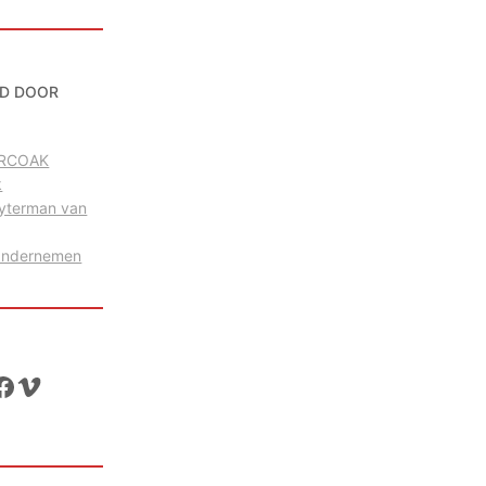
D DOOR
g RCOAK
k
uyterman van
Ondernemen
ok
Vimeo