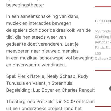
bewegingstheater
In een aaneenschakeling van dans,
GESTEUN
muziek en interacties bewegen
de spelers zich door de draaikolk van de
VSBfonds
tijd, die hen steeds weer van
Stichtin
Raboban
gedaante doet veranderen. Laat je
Fonds Sl
meevoeren naar nieuwe dimensies
Loo
in een muzikaal schouwspel vol beweging
Cultuur+
en onverwachte wendingen.
Spel: Pierik l’Istelle, Neely Schaap, Rudy
Tuhusula en Valentijn Steenhuis
Facebo
Begeleiding: Luc Boyer en Charles Renoult
Theatergroep Pretzels is in 2009 ontstaan
uit een onderzoeks project rond het