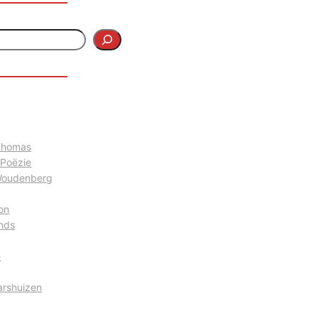
 Thomas
 Poëzie
Woudenberg
on
nds
e
arshuizen