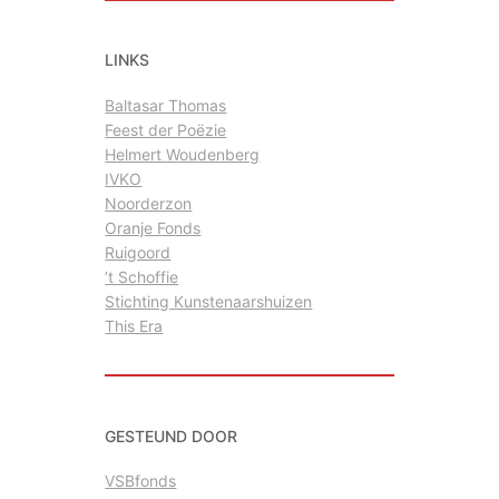
k
e
LINKS
n
Baltasar Thomas
Feest der Poëzie
Helmert Woudenberg
IVKO
Noorderzon
Oranje Fonds
Ruigoord
’t Schoffie
Stichting Kunstenaarshuizen
This Era
GESTEUND DOOR
VSBfonds