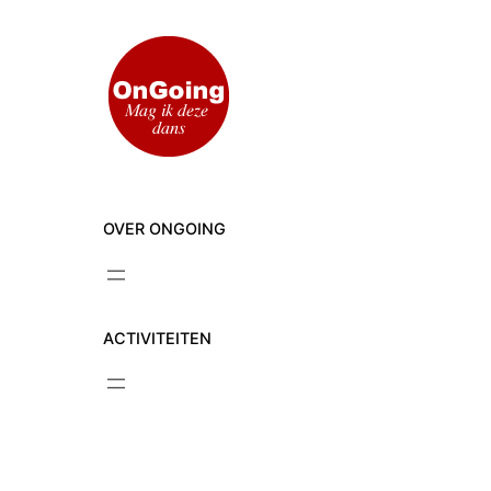
Ga
naar
de
inhoud
OVER ONGOING
ACTIVITEITEN