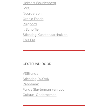
Helmert Woudenberg
IVKO
Noorderzon
Oranje Fonds
Ruigoord
’t Schoffie
Stichting Kunstenaarshuizen
This Era
GESTEUND DOOR
VSBfonds
Stichting RCOAK
Rabobank
Fonds Sluyterman van Loo
Cultuur+Ondernemen