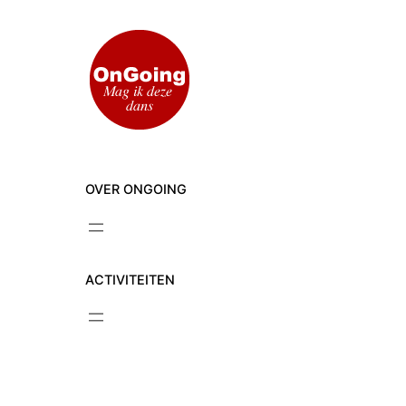
Ga
naar
de
inhoud
OVER ONGOING
ACTIVITEITEN