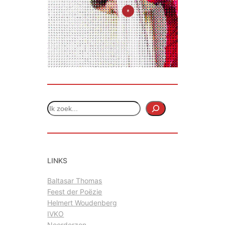
Z
o
e
k
e
LINKS
n
Baltasar Thomas
Feest der Poëzie
Helmert Woudenberg
IVKO
Noorderzon