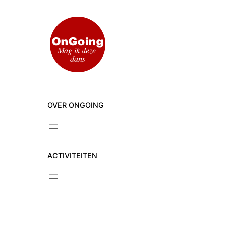
Ga
naar
de
inhoud
OVER ONGOING
ACTIVITEITEN